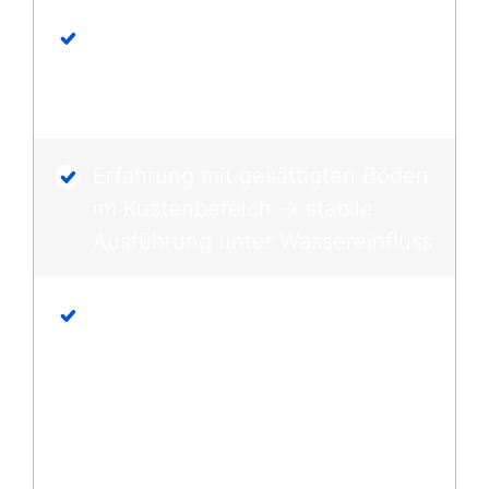
Passende Bohrtechnik je nach
Boden und Last → sichere
Ableitung der Bauwerkslasten
Erfahrung mit gesättigten Böden
im Küstenbereich → stabile
Ausführung unter Wassereinfluss
Einsatz von Bohrgeräten, die
auch bei beengten
Platzverhältnissen und sensiblen
Bodenverhältnissen arbeiten →
kontrollierte und durchgängige
Ausführung