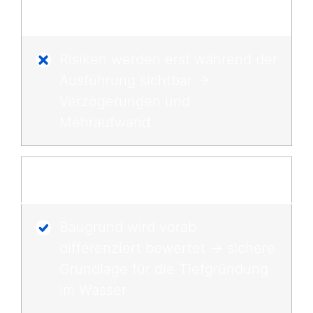
Stillstand und Umplanung
Risiken werden erst während der
Ausführung sichtbar →
Verzögerungen und
Mehraufwand
Thade Gerdes
Baugrund wird vorab
differenziert bewertet → sichere
Grundlage für die Tiefgründung
im Wasser