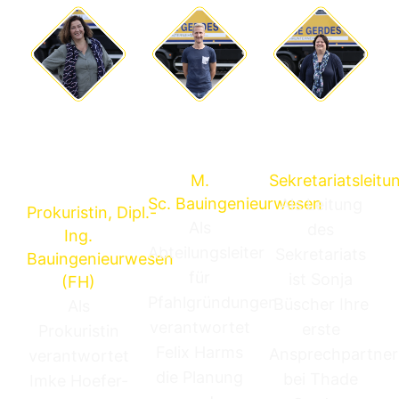
Felix
Sonja
Imke
Harms
Büscher
Hoefer-
M.
Sekretariatsleitu
Aeils
Sc. Bauingenieurwesen
Als Leitung
Prokuristin, Dipl.-
Als
des
Ing.
Abteilungsleiter
Sekretariats
Bauingenieurwesen
für
ist Sonja
(FH)
Pfahlgründungen
Büscher Ihre
Als
verantwortet
erste
Prokuristin
Felix Harms
Ansprechpartner
verantwortet
die Planung
bei Thade
Imke Hoefer-