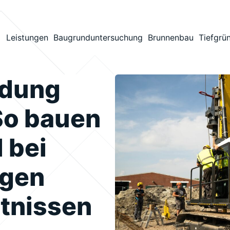
Leistungen
Baugrunduntersuchung
Brunnenbau
Tiefgrü
ndung
So bauen
l bei
igen
tnissen