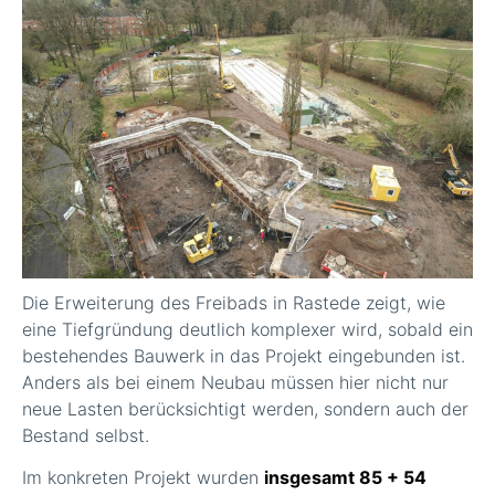
Die Erweiterung des Freibads in Rastede zeigt, wie
eine Tiefgründung deutlich komplexer wird, sobald ein
bestehendes Bauwerk in das Projekt eingebunden ist.
Anders als bei einem Neubau müssen hier nicht nur
neue Lasten berücksichtigt werden, sondern auch der
Bestand selbst.
Im konkreten Projekt wurden
insgesamt 85 + 54