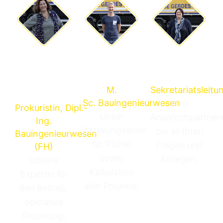
Felix
Sonja
Imke
Harms
Büscher
Hoefer-
M.
Sekretariatsleitu
Aeils
Sc. Bauingenieurwesen
Ihre
Prokuristin, Dipl.-
Unser
Ansprechpartneri
Ing.
Abteilungsleiter
bei all Ihren
Bauingenieurwesen
für Pfähle
Fragen und
(FH)
sowie
Anliegen.
Unsere
Kalkulation
Expertin für
aller Projekte.
den Betrieb,
operative
Steuerung,