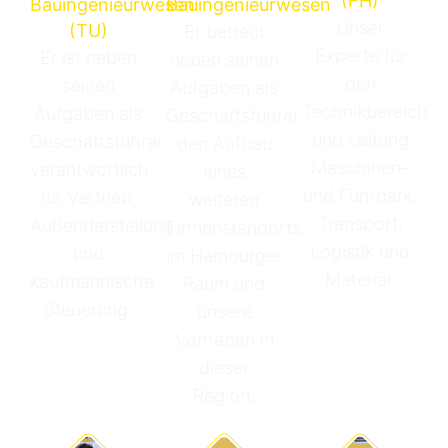
(FH)
Bauingenieurwesen
Bauingenieurwesen
Unser
(TU)
Er betreut
Experte für
Er ist neben
neben seinen
den
seinen
Aufgaben als
Technikbereich
Aufgaben als
Geschäftsführer
und Leitung
Geschäftsführer
den Aufbau
Maschinen-
verantwortlich
eines
und Fuhrpark,
für Vertrieb,
weiteren
Transport,
Außendarstellung
Firmenstandorts
Logistik und
und
im Hamburger
Material.
kaufmännische
Raum und
Steuerung.
unsere
Vorhaben in
dieser
Region.