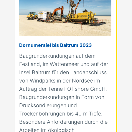
Dornumersiel bis Baltrum 2023
Ha
Baugrunderkundungen auf dem
Ba
.
Festland, im Wattenmeer und auf der
Ha
Insel Baltrum für den Landanschluss
Zw
von Windparks in der Nordsee im
Hu
Auftrag der TenneT Offshore GmbH.
60
Baugrunderkundungen in Form von
Drucksondierungen und
Trockenbohrungen bis 40 m Tiefe.
Besondere Anforderungen durch die
Arbeiten im ökologisch