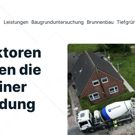
Leistungen
Baugrunduntersuchung
Brunnenbau
Tiefgrü
ktoren
en die
iner
ndung