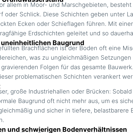
vor allem in Moor- und Marschgebieten, besteht
rf oder Schlick. Diese Schichten geben unter 
kten Ecken oder Schieflagen führen. Mit eine
tragfähige Erdschichten geleitet und so dauerh
 uneinheitlichen Baugrund
gefüllten Brachflächen ist der Boden oft eine M
 Bereichen, was zu ungleichmäßigen Setzungen 
t gravierenden Folgen für das gesamte Bauwerk.
b dieser problematischen Schichten verankert we
t
, große Industriehallen oder Brücken: Sobald 
normale Baugrund oft nicht mehr aus, um es sich
gleichmäßig und sicher in tiefere, belastbarere
n.
ben und schwierigen Bodenverhältnissen